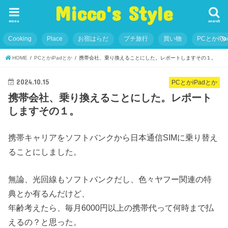
Micco's Style
menu
search
Cooking
Place
お宿はらだ
プチ旅行
買い物
PCとかiP
HOME
PCとかiPadとか
携帯会社、乗り換えることにした。レポートしますその１。
2024.10.15
PCとかiPadとか
携帯会社、乗り換えることにした。レポート
しますその１。
携帯キャリアをソフトバンクから日本通信SIMに乗り替え
ることにしました。
無論、光回線もソフトバンクだし、色々ヤフー関連の特
典とか有るんだけど、
年齢考えたら、毎月6000円以上の携帯代って何時まで払
えるの？と思った。