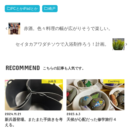
PCとかiPadとか
崎戸
赤酒。色々料理の幅が広がりそうで楽しい。
セイタカアワダチソウで入浴剤作ろう！計画。
RECOMMEND
こちらの記事も人気です。
お弁当
Cooking
2024.11.21
2023.6.3
新兵器登場。またまた手抜きを考
天候が心配だった修学旅行４
える。