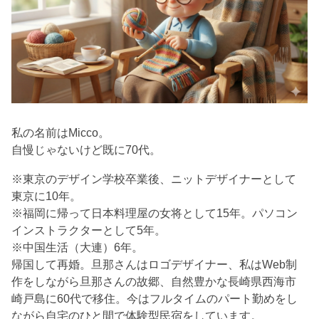
私の名前はMicco。
自慢じゃないけど既に70代。
※東京のデザイン学校卒業後、ニットデザイナーとして
東京に10年。
※福岡に帰って日本料理屋の女将として15年。パソコン
インストラクターとして5年。
※中国生活（大連）6年。
帰国して再婚。旦那さんはロゴデザイナー、私はWeb制
作をしながら旦那さんの故郷、自然豊かな長崎県西海市
崎戸島に60代で移住。今はフルタイムのパート勤めをし
ながら自宅のひと間で体験型民宿をしています。