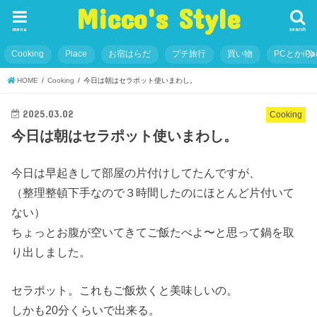
Micco's Style
menu
search
Cooking
Place
お宿はらだ
プチ旅行
買い物
PCとかiP
HOME
Cooking
今日は朝はセラポット使いまわし。
2025.03.02
Cooking
今日は朝はセラポット使いまわし。
今日は早起きして部屋の片付けしてたんですが、
（整理整頓下手なので３時間したのにほとんど片付いて
ない）
ちょっとお腹が空いてきてご飯たべよ〜と思って鍋を取
り出しました。
セラポット。これもご飯炊くと美味しいの。
しかも20分くらいで出来る。