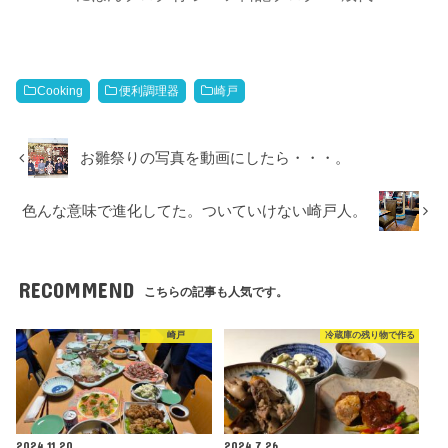
Cooking
便利調理器
崎戸
お雛祭りの写真を動画にしたら・・・。
色んな意味で進化してた。ついていけない崎戸人。
RECOMMEND
こちらの記事も人気です。
崎戸
冷蔵庫の残り物で作る
2024.11.20
2024.7.26