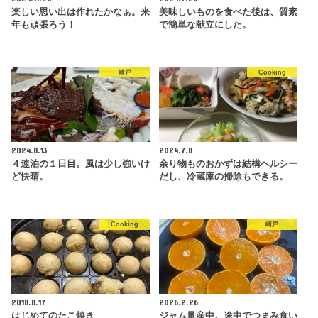
楽しい思い出は作れたかなぁ。来
美味しいものを食べた後は、質素
年も頑張ろう！
で簡単な献立にした。
崎戸
Cooking
2024.8.13
2024.7.8
４連泊の１日目。風は少し強いけ
余り物ものおかずは結構ヘルシー
ど快晴。
だし、冷蔵庫の掃除もできる。
Cooking
崎戸
2018.8.17
2026.2.26
はじめてのたこ焼き
ジャム量産中。途中でつまみ食い