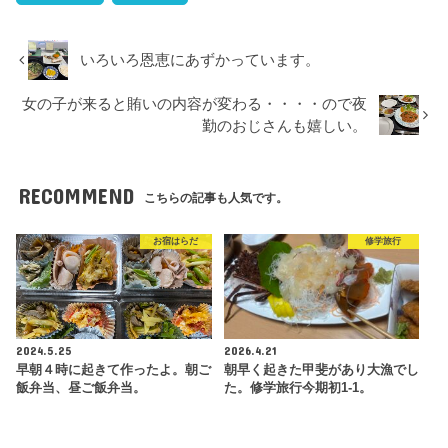
いろいろ恩恵にあずかっています。
女の子が来ると賄いの内容が変わる・・・・ので夜
勤のおじさんも嬉しい。
RECOMMEND
こちらの記事も人気です。
お宿はらだ
修学旅行
2024.5.25
2026.4.21
早朝４時に起きて作ったよ。朝ご
朝早く起きた甲斐があり大漁でし
飯弁当、昼ご飯弁当。
た。修学旅行今期初1-1。