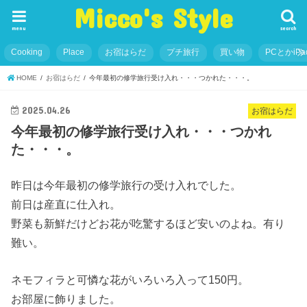
Micco's Style
menu
search
Cooking
Place
お宿はらだ
プチ旅行
買い物
PCとかiP
HOME
お宿はらだ
今年最初の修学旅行受け入れ・・・つかれた・・・。
2025.04.26
お宿はらだ
今年最初の修学旅行受け入れ・・・つかれ
た・・・。
昨日は今年最初の修学旅行の受け入れでした。
前日は産直に仕入れ。
野菜も新鮮だけどお花が吃驚するほど安いのよね。有り
難い。
ネモフィラと可憐な花がいろいろ入って150円。
お部屋に飾りました。