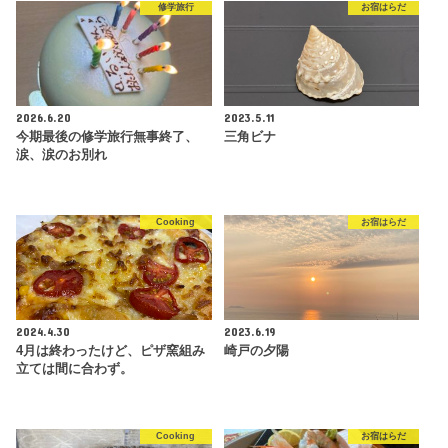
修学旅行
お宿はらだ
2026.6.20
2023.5.11
今期最後の修学旅行無事終了、
三角ビナ
涙、涙のお別れ
Cooking
お宿はらだ
2024.4.30
2023.6.19
4月は終わったけど、ピザ窯組み
崎戸の夕陽
立ては間に合わず。
Cooking
お宿はらだ