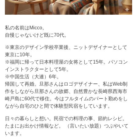
私の名前はMicco。
自慢じゃないけど既に70代。
※東京のデザイン学校卒業後、ニットデザイナーとして
東京に10年。
※福岡に帰って日本料理屋の女将として15年。パソコン
インストラクターとして5年。
※中国生活（大連）6年。
帰国して再婚。旦那さんはロゴデザイナー、私はWeb制
作をしながら旦那さんの故郷、自然豊かな長崎県西海市
崎戸島に60代で移住。今はフルタイムのパート勤めをし
ながら自宅のひと間で体験型民宿をしています。
日々の暮らしと想い。民宿での料理の事、節約レシピ。
たまにお出かけ情報など。 （言いたい放題）つぶやいて
います。