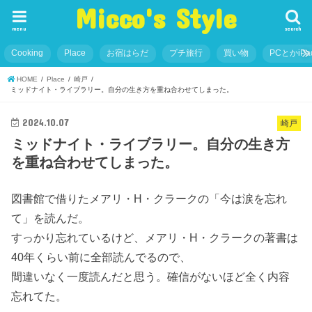
Micco's Style
menu
search
Cooking
Place
お宿はらだ
プチ旅行
買い物
PCとかiP
HOME
Place
崎戸
ミッドナイト・ライブラリー。自分の生き方を重ね合わせてしまった。
2024.10.07
崎戸
ミッドナイト・ライブラリー。自分の生き方
を重ね合わせてしまった。
図書館で借りたメアリ・H・クラークの「今は涙を忘れ
て」を読んだ。
すっかり忘れているけど、メアリ・H・クラークの著書は
40年くらい前に全部読んでるので、
間違いなく一度読んだと思う。確信がないほど全く内容
忘れてた。