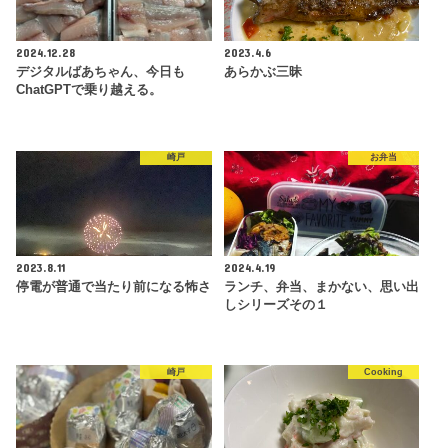
2024.12.28
2023.4.6
デジタルばあちゃん、今日も
あらかぶ三昧
ChatGPTで乗り越える。
崎戸
お弁当
2023.8.11
2024.4.19
停電が普通で当たり前になる怖さ
ランチ、弁当、まかない、思い出
しシリーズその１
崎戸
Cooking