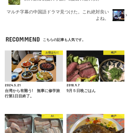
マルチ字幕の中国語ドラマ見つけた。これ絶対良い
よね。
RECOMMEND
こちらの記事も人気です。
お宿はらだ
崎戸
2024.5.21
2018.9.7
台湾から有難う! 無事に修学旅
9月５日晩ごはん
行第1日目終了。
AI
崎戸