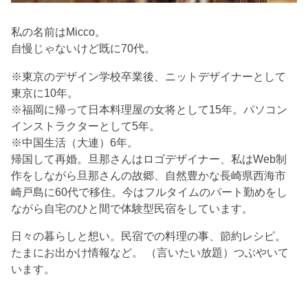
私の名前はMicco。
自慢じゃないけど既に70代。
※東京のデザイン学校卒業後、ニットデザイナーとして
東京に10年。
※福岡に帰って日本料理屋の女将として15年。パソコン
インストラクターとして5年。
※中国生活（大連）6年。
帰国して再婚。旦那さんはロゴデザイナー、私はWeb制
作をしながら旦那さんの故郷、自然豊かな長崎県西海市
崎戸島に60代で移住。今はフルタイムのパート勤めをし
ながら自宅のひと間で体験型民宿をしています。
日々の暮らしと想い。民宿での料理の事、節約レシピ。
たまにお出かけ情報など。 （言いたい放題）つぶやいて
います。