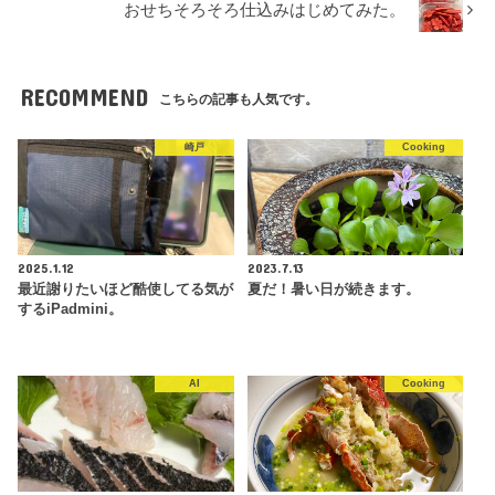
おせちそろそろ仕込みはじめてみた。
RECOMMEND
こちらの記事も人気です。
崎戸
Cooking
2025.1.12
2023.7.13
最近謝りたいほど酷使してる気が
夏だ！暑い日が続きます。
するiPadmini。
AI
Cooking