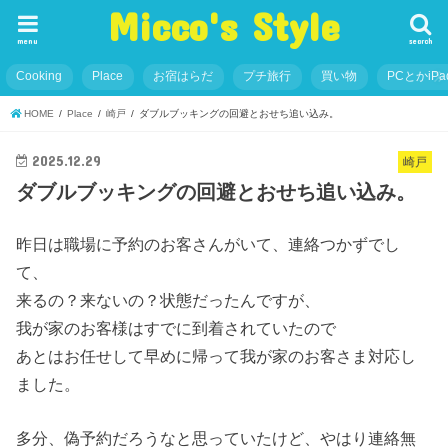
Micco's Style
menu
search
Cooking
Place
お宿はらだ
プチ旅行
買い物
PCとかiP
HOME
Place
崎戸
ダブルブッキングの回避とおせち追い込み。
2025.12.29
崎戸
ダブルブッキングの回避とおせち追い込み。
昨日は職場に予約のお客さんがいて、連絡つかずでし
て、
来るの？来ないの？状態だったんですが、
我が家のお客様はすでに到着されていたので
あとはお任せして早めに帰って我が家のお客さま対応し
ました。
多分、偽予約だろうなと思っていたけど、やはり連絡無