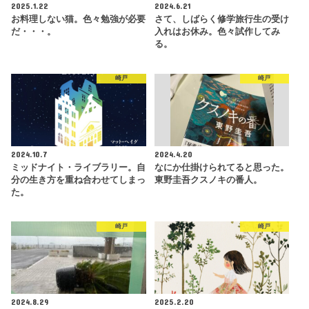
2025.1.22
2024.6.21
お料理しない猫。色々勉強が必要
さて、しばらく修学旅行生の受け
だ・・・。
入れはお休み。色々試作してみ
る。
崎戸
崎戸
2024.10.7
2024.4.20
ミッドナイト・ライブラリー。自
なにか仕掛けられてると思った。
分の生き方を重ね合わせてしまっ
東野圭吾クスノキの番人。
た。
崎戸
崎戸
2024.8.29
2025.2.20