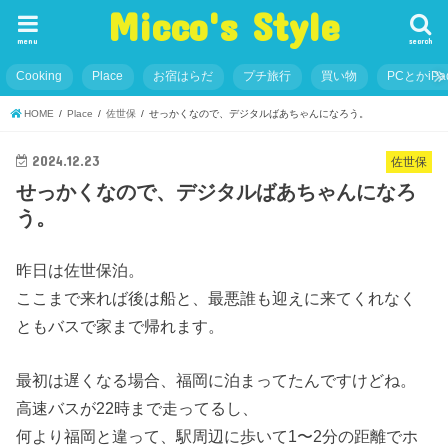
Micco's Style
menu
search
Cooking
Place
お宿はらだ
プチ旅行
買い物
PCとかiP
HOME
Place
佐世保
せっかくなので、デジタルばあちゃんになろう。
2024.12.23
佐世保
せっかくなので、デジタルばあちゃんになろ
う。
昨日は佐世保泊。
ここまで来れば後は船と、最悪誰も迎えに来てくれなく
ともバスで家まで帰れます。
最初は遅くなる場合、福岡に泊まってたんですけどね。
高速バスが22時まで走ってるし、
何より福岡と違って、駅周辺に歩いて1〜2分の距離でホ