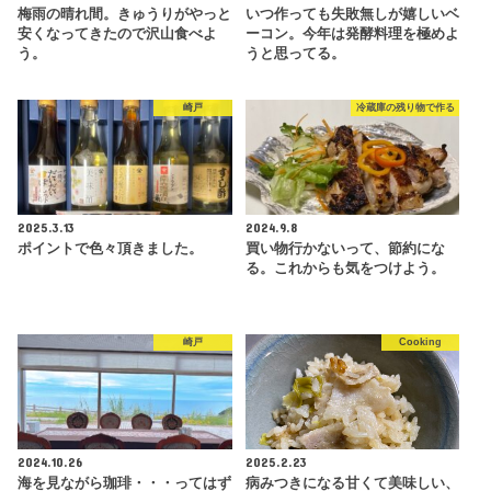
梅雨の晴れ間。きゅうりがやっと
いつ作っても失敗無しが嬉しいベ
安くなってきたので沢山食べよ
ーコン。今年は発酵料理を極めよ
う。
うと思ってる。
崎戸
冷蔵庫の残り物で作る
2025.3.13
2024.9.8
ポイントで色々頂きました。
買い物行かないって、節約にな
る。これからも気をつけよう。
崎戸
Cooking
2024.10.26
2025.2.23
海を見ながら珈琲・・・ってはず
病みつきになる甘くて美味しい、