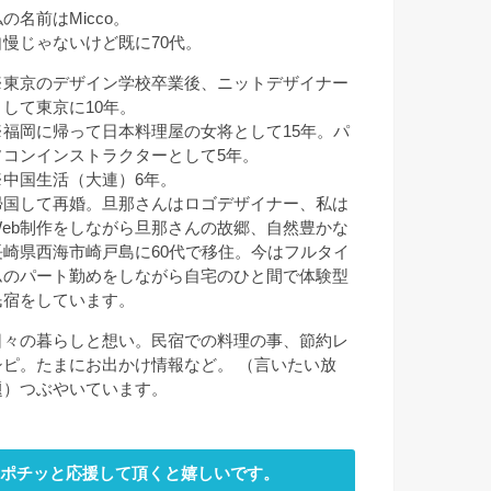
の名前はMicco。
自慢じゃないけど既に70代。
※東京のデザイン学校卒業後、ニットデザイナー
として東京に10年。
※福岡に帰って日本料理屋の女将として15年。パ
ソコンインストラクターとして5年。
※中国生活（大連）6年。
帰国して再婚。旦那さんはロゴデザイナー、私は
Web制作をしながら旦那さんの故郷、自然豊かな
長崎県西海市崎戸島に60代で移住。今はフルタイ
ムのパート勤めをしながら自宅のひと間で体験型
民宿をしています。
日々の暮らしと想い。民宿での料理の事、節約レ
シピ。たまにお出かけ情報など。 （言いたい放
題）つぶやいています。
ポチッと応援して頂くと嬉しいです。