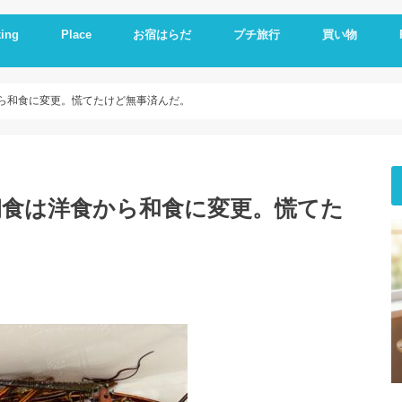
ing
Place
お宿はらだ
プチ旅行
買い物
ng idea
の残り物で作る
簡単レシピ
ットレシピ
シピ
料理
やつ
理
一品
い
とか
いもの
理器
崎戸
佐世保
長崎
大連
久留米
福岡
修学旅行
体験民宿夕ご飯
体験民宿朝食
Hotel
朝食
ランチ
夕食
海外通販
i
i
E
A
ら和食に変更。慌てたけど無事済んだ。
朝食は洋食から和食に変更。慌てた