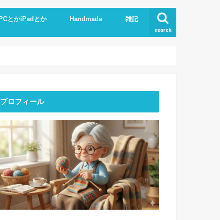
PCとかiPadとか
Handmade
雑記
search
Phone
pad
xcel.Word
I
Knit
ストーンアート
服作り
読書
プロフィール