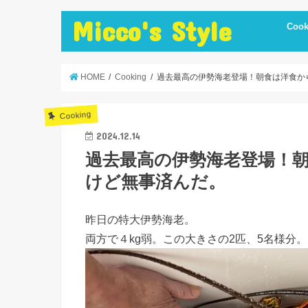
Micco's Style
Cook
cooki
冷蔵庫
手抜き
ダイエ
節約レ
保存食
炊飯器
簡単お
低温調
簡単＋
まかな
お弁当
レシピ
美味し
便利調
HOME
Cooking
過去最高の伊勢海老登場！朝食は洋食か
Cooking
2024.12.14
過去最高の伊勢海老登場！
けど無事済んだ。
昨日の特大伊勢海老。
両方で４kg弱。この大きさの2匹、5名様分。