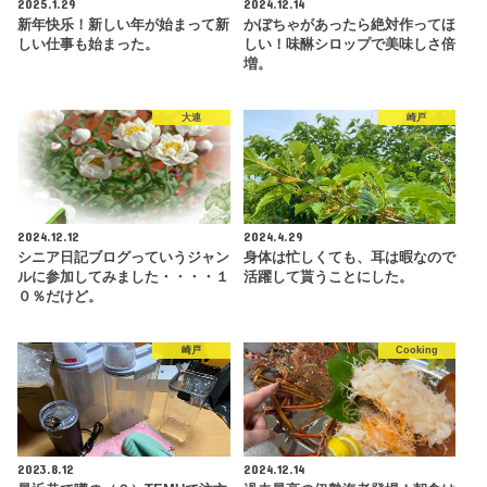
2025.1.29
2024.12.14
新年快乐！新しい年が始まって新
かぼちゃがあったら絶対作ってほ
しい仕事も始まった。
しい！味醂シロップで美味しさ倍
増。
大連
崎戸
2024.12.12
2024.4.29
シニア日記ブログっていうジャン
身体は忙しくても、耳は暇なので
ルに参加してみました・・・・１
活躍して貰うことにした。
０％だけど。
崎戸
Cooking
2023.8.12
2024.12.14