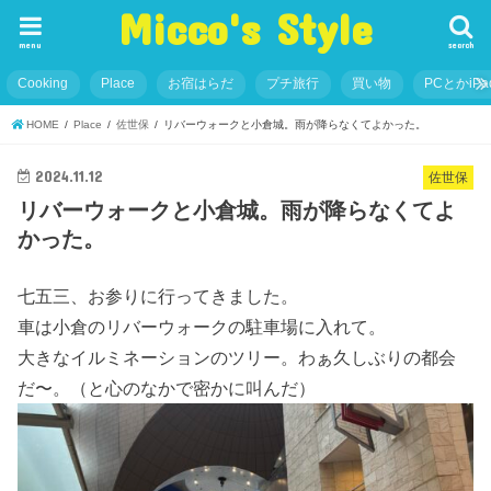
Micco's Style
menu
search
Cooking
Place
お宿はらだ
プチ旅行
買い物
PCとかiP
HOME
Place
佐世保
リバーウォークと小倉城。雨が降らなくてよかった。
2024.11.12
佐世保
リバーウォークと小倉城。雨が降らなくてよ
かった。
七五三、お参りに行ってきました。
車は小倉のリバーウォークの駐車場に入れて。
大きなイルミネーションのツリー。わぁ久しぶりの都会
だ〜。（と心のなかで密かに叫んだ）