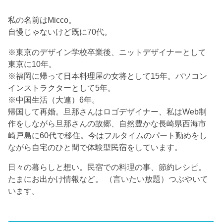
私の名前はMicco。
自慢じゃないけど既に70代。
※東京のデザイン学校卒業後、ニットデザイナーとして
東京に10年。
※福岡に帰って日本料理屋の女将として15年。パソコン
インストラクターとして5年。
※中国生活（大連）6年。
帰国して再婚。旦那さんはロゴデザイナー、私はWeb制
作をしながら旦那さんの故郷、自然豊かな長崎県西海市
崎戸島に60代で移住。今はフルタイムのパート勤めをし
ながら自宅のひと間で体験型民宿をしています。
日々の暮らしと想い。民宿での料理の事、節約レシピ。
たまにお出かけ情報など。 （言いたい放題）つぶやいて
います。