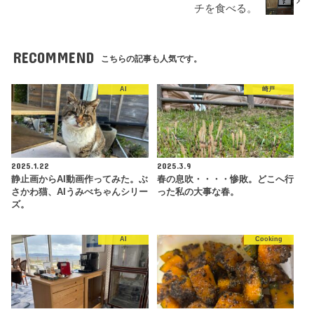
チを食べる。
RECOMMEND
こちらの記事も人気です。
AI
崎戸
2025.1.22
2025.3.9
静止画からAI動画作ってみた。ぶ
春の息吹・・・・惨敗。どこへ行
さかわ猫、AIうみべちゃんシリー
った私の大事な春。
ズ。
AI
Cooking