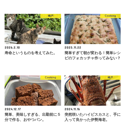
崎戸
Cooking
2026.2.10
2025.11.22
寿命というものを考えてみた。
簡単すぎて朝が変わる！簡単レシ
ピのフォカッチャ作ってみない？
Cooking
崎戸
2024.12.17
2024.11.16
簡単、美味しすぎる、出勤前に５
突然咲いたハイビスカスと、手に
分で作る、おやつパン。
入って良かった伊勢海老。