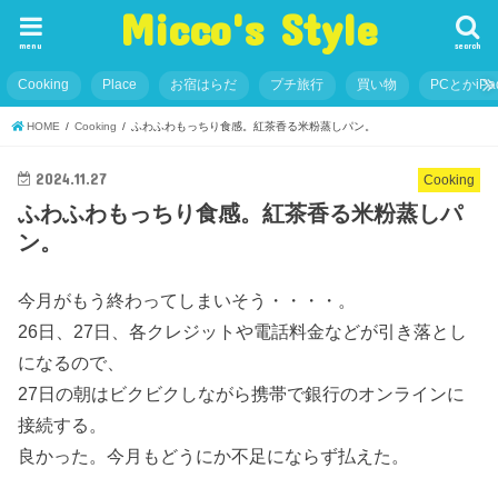
Micco's Style
menu
search
Cooking
Place
お宿はらだ
プチ旅行
買い物
PCとかiP
HOME
Cooking
ふわふわもっちり食感。紅茶香る米粉蒸しパン。
2024.11.27
Cooking
ふわふわもっちり食感。紅茶香る米粉蒸しパ
ン。
今月がもう終わってしまいそう・・・・。
26日、27日、各クレジットや電話料金などが引き落とし
になるので、
27日の朝はビクビクしながら携帯で銀行のオンラインに
接続する。
良かった。今月もどうにか不足にならず払えた。