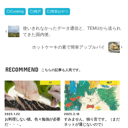
Cooking
崎戸
簡単おやつ
使いきれなかったデータ通信と、TEMUから送られ
てきた国内便。
ホットケーキの素で簡単アップルパイ
RECOMMEND
こちらの記事も人気です。
AI
崎戸
2025.1.22
2025.2.10
お料理しない猫。色々勉強が必要
すみません、独り言です。（まだ
だ・・・。
ネットが通じないので）